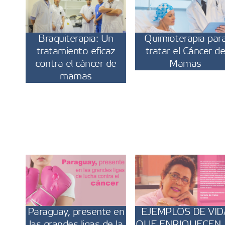
Braquiterapia: Un
Quimioterapia par
tratamiento eficaz
tratar el Cáncer d
contra el cáncer de
Mamas
mamas
Paraguay, presente en
EJEMPLOS DE VID
las grandes ligas de la
QUE ENRIQUECEN 